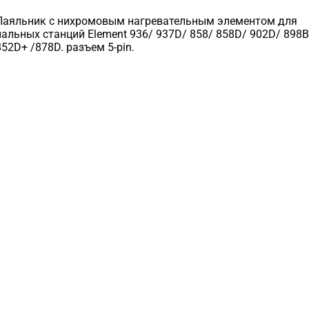
Паяльник c нихромовым нагревательным элементом для
пальных станций Element 936/ 937D/ 858/ 858D/ 902D/ 898
852D+ /878D. разъем 5-pin.