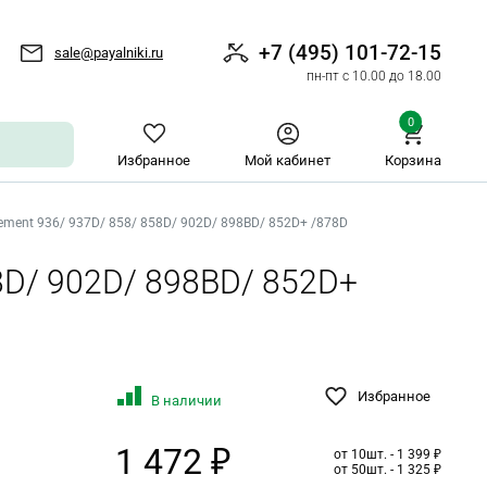
+7 (495) 101-72-15
sale@payalniki.ru
пн-пт с 10.00 до 18.00
0
Избранное
Мой кабинет
Корзина
ement 936/ 937D/ 858/ 858D/ 902D/ 898BD/ 852D+ /878D
8D/ 902D/ 898BD/ 852D+
Избранное
В наличии
1 472 ₽
от 10шт. - 1 399 ₽
от 50шт. - 1 325 ₽