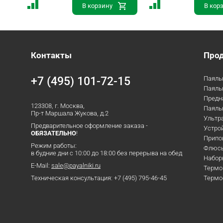
В корзину
В кор
Контакты
Про
+7 (495) 101-72-15
Паяль
Паяль
Предн
123308, г. Москва,
Паяльн
Пр-т Маршала Жукова, д.2
Ультр
Предварительное оформление заказа -
Устрой
ОБЯЗАТЕЛЬНО
!
Припо
Режим работы:
Флюс
в будние дни с 10:00 до 18:00 без перерыва на обед
Набор
E-Mail:
sale@payalniki.ru
Термо
Техническая консультация:
+7 (495) 795-46-45
Терм