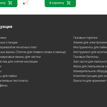
зину
В корзину
дукция
ники
Газовые горелки
ные станции
Химия для электроник
агреватели печатных плат
Инструменты для пайк
ые ванны (Тигели для плавки олова и свинца)
Инструмент для монта
азвуковые ванны для чистки
Газовые баллоны
ства для снятия изоляции
Зап.части для паяльно
и
Жала для паяльников и
ы
Измерительное оборуд
ы для пайки
Комплектующие для хо
клеевые пистолеты
Емкости для хранения
офены