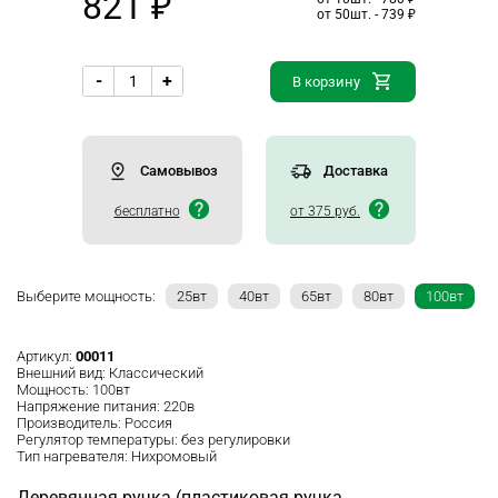
821 ₽
от 50шт. - 739 ₽
-
+
В корзину
Самовывоз
Доставка
бесплатно
от 375 руб.
Выберите мощность:
25вт
40вт
65вт
80вт
100вт
Артикул:
00011
Внешний вид:
Классический
Мощность:
100вт
Напряжение питания:
220в
Производитель:
Россия
Регулятор температуры:
без регулировки
Тип нагревателя:
Нихромовый
Деревянная ручка (пластиковая ручка