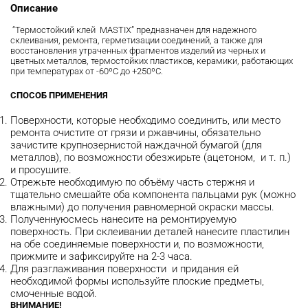
Описание
“Термостойкий клей MASTIX” предназначен для надежного
склеивания, ремонта, герметизации соединений, а также для
восстановления утраченных фрагментов изделий из черных и
цветных металлов, термостойких пластиков, керамики, работающих
при температурах от -60ºС до +250ºС.
СПОСОБ ПРИМЕНЕНИЯ
Поверхности, которые необходимо соединить, или место
ремонта очистите от грязи и ржавчины, обязательно
зачистите крупнозернистой наждачной бумагой (для
металлов), по возможности обезжирьте (ацетоном, и т. п.)
и просушите.
Отрежьте необходимую по объёму часть стержня и
тщательно смешайте оба компонента пальцами рук (можно
влажными) до получения равномерной окраски массы.
Полученнуюсмесь нанесите на ремонтируемую
поверхность. При склеивании деталей нанесите пластилин
на обе соединяемые поверхности и, по возможности,
прижмите и зафиксируйте на 2-3 часа.
Для разглаживания поверхности и придания ей
необходимой формы используйте плоские предметы,
смоченные водой.
ВНИМАНИЕ!