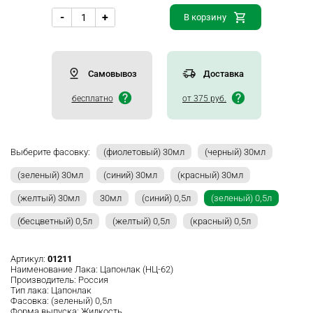
-
+
В корзину
Самовывоз
Доставка
бесплатно
от 375 руб.
Выберите фасовку:
(фиолетовый) 30мл
(черный) 30мл
(зеленый) 30мл
(синий) 30мл
(красный) 30мл
(желтый) 30мл
30мл
(синий) 0,5л
(зеленый) 0,5л
(бесцветный) 0,5л
(желтый) 0,5л
(красный) 0,5л
Артикул:
01211
Наименование Лака:
Цапонлак (НЦ-62)
Производитель:
Россия
Тип лака:
Цапонлак
Фасовка:
(зеленый) 0,5л
Форма выпуска:
Жидкость