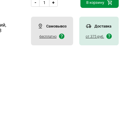
-
+
а
В корзину
ий,
Самовывоз
Доставка
В
бесплатно
от 375 руб.