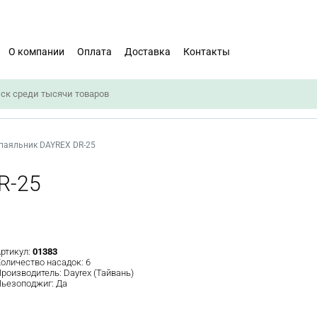
О компании
Оплата
Доставка
Контакты
паяльник DAYREX DR-25
R-25
ртикул:
01383
оличество насадок:
6
роизводитель:
Dayrex (Тайвань)
ьезоподжиг:
Да