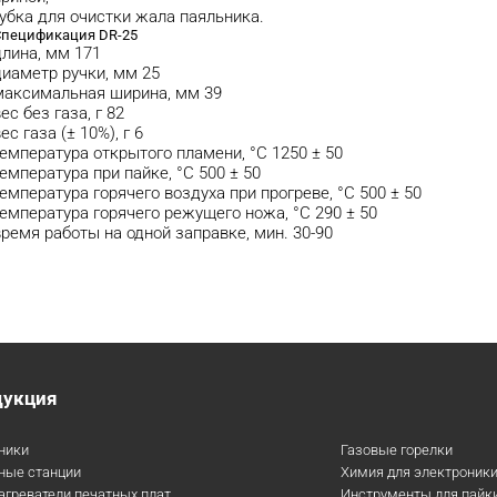
губка для очистки жала паяльника.
Спецификация DR-25
длина, мм 171
диаметр ручки, мм 25
максимальная ширина, мм 39
ес без газа, г 82
ес газа (± 10%), г 6
температура открытого пламени, °С 1250 ± 50
температура при пайке, °С 500 ± 50
температура горячего воздуха при прогреве, °С 500 ± 50
температура горячего режущего ножа, °С 290 ± 50
время работы на одной заправке, мин. 30-90
дукция
ники
Газовые горелки
ные станции
Химия для электроник
агреватели печатных плат
Инструменты для пайк