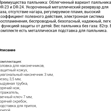
Преимущества паяльника: Облегченный вариант паяльник
DR-23 и DR-24. Укороченный металлический резервуар для
газа, отсутствие нагара, регулируемое пламя, высокий
коэффициент полезного действия, электронная система
воспламенения, беспроводный, безопасный, надежный, легк
с функцией защиты от детей. Вес паяльника без газа: 82гр. 
комплекте есть металлическая подставка для паяльника.
Описание
Комплектация:
головка для наконечников,
защитный кожух,
диагональный наконечник 3 мм,
резец 3,5 мм,
выдувная трубка,
горячий нож,
отражатель,
гаечный ключ 7 мм,
горячий скребок,
подставка для припоя,
припой,