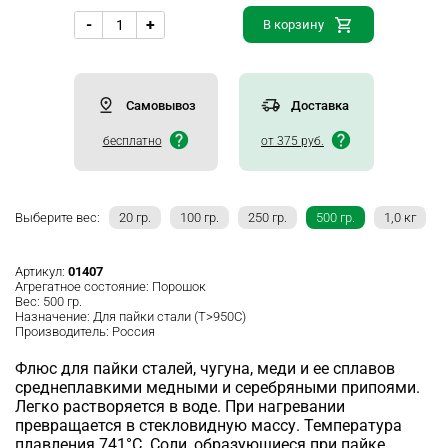
-
+
В корзину
Самовывоз
Доставка
бесплатно
от 375 руб.
Выберите вес:
20 гр.
100 гр.
250 гр.
500 гр.
1,0 кг
Артикул:
01407
Агрегатное состояние:
Порошок
Вес:
500 гр.
Назначение:
Для пайки стали (Т>950C)
Производитель:
Россия
Флюс для пайки сталей, чугуна, меди и ее сплавов
среднеплавкими медными и серебряными припоями.
Легко растворяется в воде. При нагревании
превращается в стекловидную массу. Температура
плавления 741°С. Соли, образующиеся при пайке