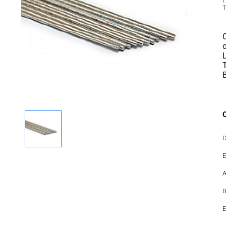
П
Т
D
E
A
E