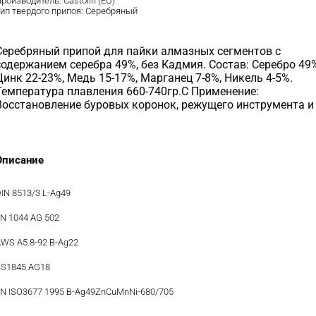
роизводитель:
Castolin (EU)
ип твердого припоя:
Серебряный
Серебряный припой для пайки алмазных сегментов с
содержанием серебра 49%, без Кадмия. Состав: Серебро 49%
Цинк 22-23%, Медь 15-17%, Марганец 7-8%, Никель 4-5%.
Температура плавления 660-740гр.С Применение:
Восстановление буровых коронок, режущего инструмента и 
Описание
IN 8513/3 L-Ag49
N 1044 AG 502
WS A5.8-92 B-Ag22
BS1845 AG18
N ISO3677 1995 B-Ag49ZnCuMnNi-680/705