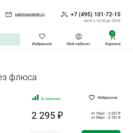
+7 (495) 101-72-15
sale@payalniki.ru
пн-пт с 10.00 до 18.00
0
Избранное
Мой кабинет
Корзина
без флюса
Избранное
В наличии
2 295 ₽
от 10шт. - 2 227 ₽
от 50шт. - 2 181 ₽