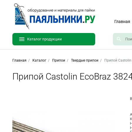
Главная
Каталог продукции
Главная
Каталог
Припои
Твердые припои
Припой Castolin
Припой Castolin EcoBraz 382
В
А
К
Н
Н