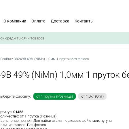
О компании
Оплата
Доставка
Контакты
 EcoBraz 38249B 49% (NiMn) 1,0мм 1 пруток без флюса
49B 49% (NiMn) 1,0мм 1 пруток 
ыберите фасовку:
от 1 прутка (Розница)
от 1,0кг (Опт)
ртикул:
01458
оличество:
от 1 прутка (Розница)
азначение припоя:
Для пайки стали, нержавеющей стали, чугуна
аличие флюса:
Без флюса