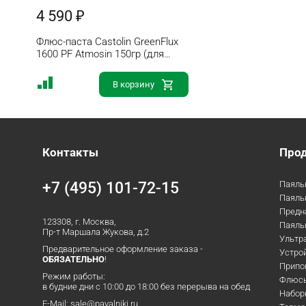
4 590 ₽
Флюс-паста Castolin GreenFlux
1600 PF Atmosin 150гр (для
серебряных припоев)
В корзину
Контакты
Про
+7 (495) 101-72-15
Паяль
Паяль
Предн
123308, г. Москва,
Паяльн
Пр-т Маршала Жукова, д.2
Ультр
Предварительное оформление заказа -
Устрой
ОБЯЗАТЕЛЬНО
!
Припо
Режим работы:
Флюс
в будние дни с 10:00 до 18:00 без перерыва на обед
Набор
E-Mail:
sale@payalniki.ru