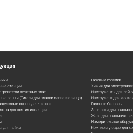
дукция
ники
Газовые горелки
ные станции
Химия для электроник
агреватели печатных плат
Инструменты для пайк
ые ванны (Тигели для плавки олова и свинца)
Инструмент для монта
азвуковые ванны для чистки
Газовые баллоны
ства для снятия изоляции
Зап.части для паяльно
и
Жала для паяльников и
ы
Измерительное оборуд
ы для пайки
Комплектующие для хо