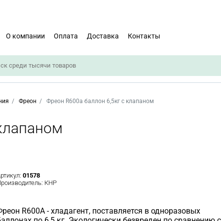
О компании
Оплата
Доставка
Контакты
ния
Фреон
Фреон R600a баллон 6,5кг с клапаном
 клапаном
ртикул:
01578
роизводитель:
КНР
Фреон R600A - хладагент, поставляется в одноразовых
баллонах по 6,5 кг. Экологически безвреден по сравнению с