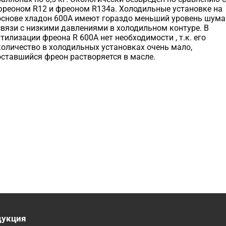
фреоном R12 и фреоном R134а. Холодильные установке на
основе хладон 600А имеют гораздо меньший уровень шума
связи с низкими давлениями в холодильном контуре. В
утилизации фреона R 600А нет необходимости , т.к. его
количество в холодильных установках очень мало,
оставшийся фреон растворяется в масле.
дукция