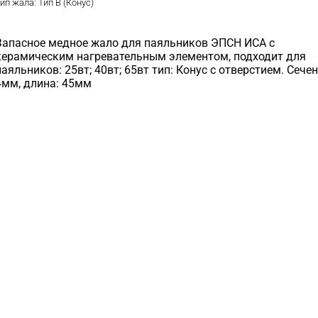
ип жала:
Тип B (Конус)
Запасное медное жало для паяльников ЭПСН ИСА с
керамическим нагревательным элементом, подходит для
паяльников: 25вт; 40вт; 65вт тип: Конус с отверстием. Сечен
4мм, длина: 45мм