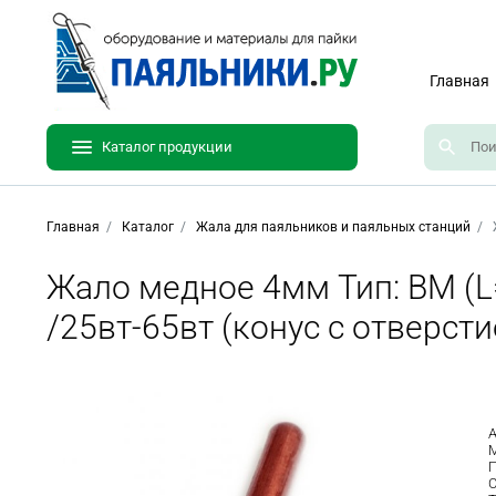
Главная
Каталог продукции
Главная
Каталог
Жала для паяльников и паяльных станций
Жало медное 4мм Тип: BM (L
/25вт-65вт (конус с отверст
А
П