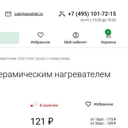
+7 (495) 101-72-15
sale@payalniki.ru
пн-пт с 10.00 до 18.00
0
Избранное
Мой кабинет
Корзина
евателем /25вт-65вт (конус с отверстием)
керамическим нагревателем
Избранное
В наличии
121 ₽
от 10шт. - 115 ₽
от 50шт. - 109 ₽