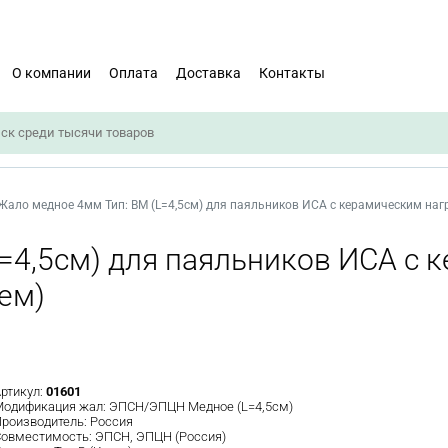
О компании
Оплата
Доставка
Контакты
Жало медное 4мм Тип: BM (L=4,5см) для паяльников ИСА с керамическим нагр
=4,5см) для паяльников ИСА с 
ием)
ртикул:
01601
Модификация жал:
ЭПСН/ЭПЦН Медное (L=4,5см)
роизводитель:
Россия
Совместимость:
ЭПСН, ЭПЦН (Россия)