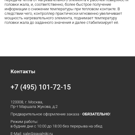
головки жала, и, соответственно, более быстрое получение
информации о снижении температуры при тепловом контакте. В
следствии чего, контроллер практически мгновенно увеличивает
мощность нагревательного элемента, поднимает температуру
головки жала до заданного значения и далее стабилизирует её.
Контакты
+7 (495) 101-72-15
123308, г. Москва,
Пр-т Маршала Жукова, д.2
Предварительное оформление заказа -
ОБЯЗАТЕЛЬНО
!
Режим работы:
в будние дни с 10:00 до 18:00 без перерыва на обед
E-Mail:
sale@payalniki.ru