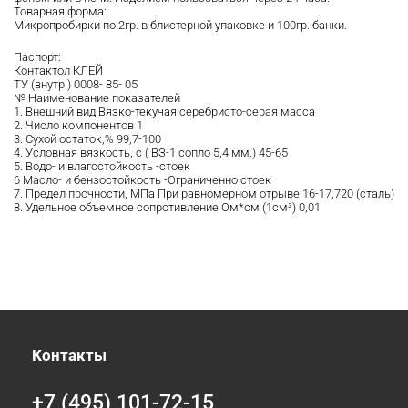
Товарная форма:
Микропробирки по 2гр. в блистерной упаковке и 100гр. банки.
Паспорт:
Контактол КЛЕЙ
ТУ (внутр.) 0008- 85- 05
№ Наименование показателей
1. Внешний вид Вязко-текучая серебристо-серая масса
2. Число компонентов 1
3. Сухой остаток,% 99,7-100
4. Условная вязкость, с ( ВЗ-1 сопло 5,4 мм.) 45-65
5. Водо- и влагостойкость -стоек
6 Масло- и бензостойкость -Ограниченно стоек
7. Предел прочности, МПа При равномерном отрыве 16-17,720 (сталь)
8. Удельное объемное сопротивление Ом*см (1см³) 0,01
Контакты
+7 (495) 101-72-15