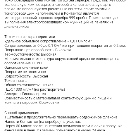
Токопроводящий клей Контактол 0,0 (на серебре) представляет собой
маловязкую композицию, в которой в качестве связующего
элемента используются различные синтетические смолы, а
токопроводящим наполнителем в Контактол является
мелкодисперсный порошок серебра 999 пробы. Применяется для
выполнения электропроводящих коммуникаций на панелях из
диэлектриков.
Технические характеристики:
Удельное объемное сопротивление = 0,01 Ом*см³
Сопротивление: от 0,0 до 0,1 Ом*мм при толщине покрытия от 0,2 мм.
Покрывающая способность: Высокая.
Термоустойчивость: Высокая.
Максимальная температура окружающей среды не влияющая на
сопротивление 110°С
Однокомпонентный клей
Покрытие не эластично.
Водостойкость: Высокая
Токсичность:
Общая токсичность: Низкая.
ПДК: 1000 мг/м³ (на растворитель)
Аллерген: Гипоаллерген.
Совместимость с материалами контактирующими с пищей и
кожным покровом: Совместим.
Способ применения:
Тщательно и продолжительно перемешать содержимое флакона.
Нанести Контактол (на серебре) на участок.
Через 30 минут после нанесения возможна термическая просушка
феном или в печи. Изделием пользоваться через 24 часа.