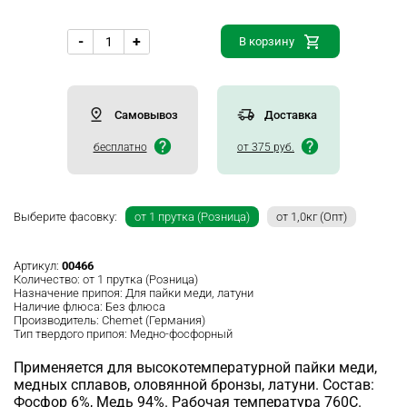
-
+
В корзину
Самовывоз
Доставка
бесплатно
от 375 руб.
Выберите фасовку:
от 1 прутка (Розница)
от 1,0кг (Опт)
Артикул:
00466
Количество:
от 1 прутка (Розница)
Назначение припоя:
Для пайки меди, латуни
Наличие флюса:
Без флюса
Производитель:
Chemet (Германия)
Тип твердого припоя:
Медно-фосфорный
Применяется для высокотемпературной пайки меди,
медных сплавов, оловянной бронзы, латуни. Состав:
Фосфор 6%, Медь 94%. Рабочая температура 760С.