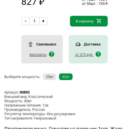
827 ₽
от 50шт. - 745 ₽
-
+
В корзину
Самовывоз
Доставка
бесплатно
от 375 руб.
Выберите мощность:
25вт
40вт
Артикул:
00892
Внешний вид:
Классический
Мощность:
40вт
Напряжение питания:
12в
Производитель:
Россия
Регулятор температуры:
без регулировки
Тип нагревателя:
Нихромовый
Пластиковая ручка. Гарантия на паяльник 1год. Жало