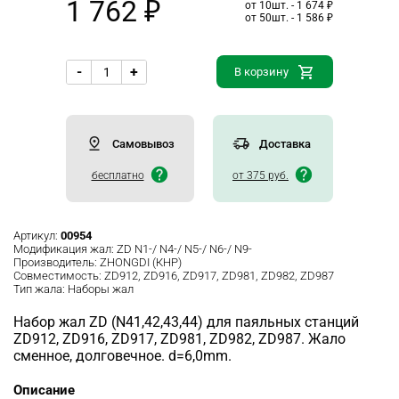
1 762 ₽
от 10шт. - 1 674 ₽
от 50шт. - 1 586 ₽
-
+
В корзину
Самовывоз
Доставка
бесплатно
от 375 руб.
Артикул:
00954
Модификация жал:
ZD N1-/ N4-/ N5-/ N6-/ N9-
Производитель:
ZHONGDI (КНР)
Совместимость:
ZD912, ZD916, ZD917, ZD981, ZD982, ZD987
Тип жала:
Наборы жал
Набор жал ZD (N41,42,43,44) для паяльных станций
ZD912, ZD916, ZD917, ZD981, ZD982, ZD987. Жало
сменное, долговечное. d=6,0mm.
Описание